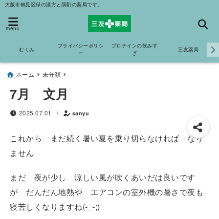
大阪市鶴見区緑の漢方と調剤の薬局です。
menu
プライバシーポリシ
プロテインの飲みす
むくみ
三友薬局
ー
ぎ
ホーム
未分類
7月 文月
2025.07.01
/
sanyu
これから まだ続く暑い夏を乗り切らなければ なり
ません
まだ 夜が少し 涼しい風が吹くあいだは良いです
が だんだん地熱や エアコンの室外機の暑さで夜も
寝苦しくなりますね(-_-;)