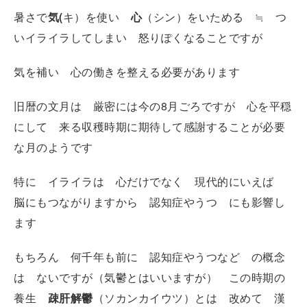
暑さで
気(
キ）を使い
心
（シン）をいためる ≒ つ
いイライラしてしまい 怒りぽくなることですが
気を補い 心の働きを整える必要があります
旧暦の文月は 厳密には今の8月ごろですが 心を平穏
にして 来る収穫時期に期待して感謝することが必要
な月のようです
特に イライラは 心だけでなく 現代的にいえば
脳にもつながりますから 認知症やうつ にも影響し
ます
もちろん 何千年も前に 認知症やうつなど の概念
は ないですが（気鬱とはいいますが） この時期の
養生
疎肝解鬱
（ソカンカイウツ）とは 改めて 漢