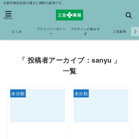
大阪市鶴見区緑の漢方と調剤の薬局です。
menu
プライバシーポリシ
プロテインの飲みす
むくみ
三友薬局
ー
ぎ
「 投稿者アーカイブ：sanyu 」
一覧
未分類
未分類